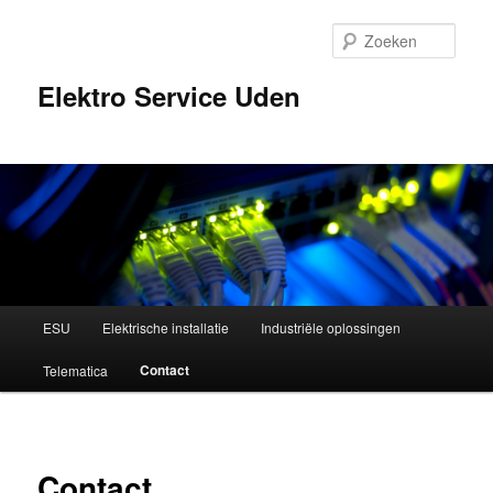
Spring
naar
Zoek
de
primaire
Elektro Service Uden
inhoud
Hoofdmenu
ESU
Elektrische installatie
Industriële oplossingen
Contact
Telematica
Contact